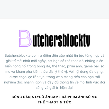
Butchersblocktv.com là điểm đến cập nhật tin tức tổng hợp và
giải trí mới nhất mỗi ngày, nơi bạn có thể theo dõi những diễn
biến nóng hổi trong bóng đá, thể thao, phim ảnh, game bài, sổ
mơ và khám phá kiến thức địa lý thú vị. Với nội dung đa dạng,
được chọn lọc liên tục, trang web mang đến cho bạn trải
nghiệm đọc nhanh, gọn và đầy đủ thông tin về mọi lĩnh vực đời
sống và giải trí hiện đại.
BÓNG ĐÁ
ĐỊA LÝ
ĐỒ ĂN
GAME BÀI
PHIM ẢNH
SỔ MƠ
THỂ THAO
TIN TỨC