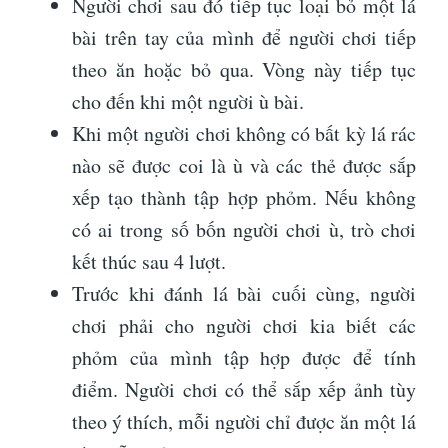
Người chơi sau đó tiếp tục loại bỏ một lá
bài trên tay của mình để người chơi tiếp
theo ăn hoặc bỏ qua. Vòng này tiếp tục
cho đến khi một người ù bài.
Khi một người chơi không có bất kỳ lá rác
nào sẽ được coi là ù và các thẻ được sắp
xếp tạo thành tập hợp phỏm. Nếu không
có ai trong số bốn người chơi ù, trò chơi
kết thúc sau 4 lượt.
Trước khi đánh lá bài cuối cùng, người
chơi phải cho người chơi kia biết các
phỏm của mình tập hợp được để tính
điểm. Người chơi có thể sắp xếp ảnh tùy
theo ý thích, mỗi người chỉ được ăn một lá