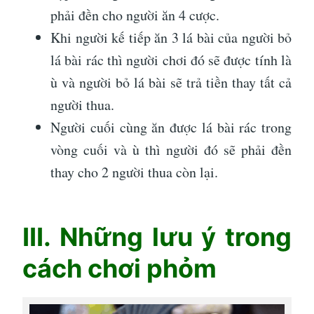
phải đền cho người ăn 4 cược.
Khi người kế tiếp ăn 3 lá bài của người bỏ
lá bài rác thì người chơi đó sẽ được tính là
ù và người bỏ lá bài sẽ trả tiền thay tất cả
người thua.
Người cuối cùng ăn được lá bài rác trong
vòng cuối và ù thì người đó sẽ phải đền
thay cho 2 người thua còn lại.
III. Những lưu ý trong
cách chơi phỏm